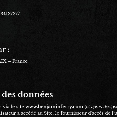
34137377
r :
IX – France
n des données
 via le site
www.benjaminferry.com
(
ci-après désigné
lisateur a accédé au Site, le fournisseur d'accès de l'