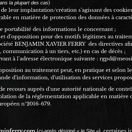
)
ans la plupart des cas
e leur implantation/création s’agissant des cookies
le en matière de protection des données à caractère
 de portabilité des informations le concernant ;
t et d’opposition pour des motifs légitimes au traite
ociété
BENJAMIN XAVIER FERRY
des directives af
 communication à un tiers, etc.) en cas de décès ;
rivant à l'adresse électronique suivante : rgpd@meosi
 opposition au traitement peut, en pratique et selon 
e d’information, d’utilisation des services proposé
 de recours auprès d'une autorité nationale de cont
iolation de la réglementation applicable en matière 
uropéen n°2016-679.
minferry.com
(
), certaines 
ci-après désigné « le Site »