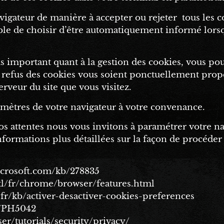
avigateur de manière à accepter ou rejeter
tous les 
ble de choisir d’être automatiquement informé lorsq
us important quant à la gestion des cookies, vous pou
e refus des cookies vous soient ponctuellement prop
erveur du site que vous visitez.
ramètres de votre navigateur à votre convenance.
vos attentes nous vous invitons à paramétrer votre na
nformations plus détaillées sur la façon de procéder
icrosoft.com/kb/278835
l/fr/chrome/browser/features.html
/fr/kb/activer-desactiver-cookies-preferences
b/PH5042
r/tutorials/security/privacy/